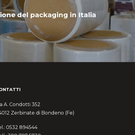
ione del packaging in Italia
ONTATTI
ia A. Condotti 352
4012 Zerbinate di Bondeno (Fe)
el.: 0532 894544