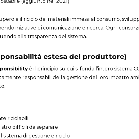
ostabile (aggiunto nel 2021)
upero e il riciclo dei materiali immessi al consumo, svilu
ostenendo iniziative di comunicazione e ricerca. Ogni cons
ibuendo alla trasparenza del sistema.
esponsabilità estesa del produttore)
onsibility
è il principio su cui si fonda l’intero sistem
ttamente responsabili della gestione del loro impatto am
to.
 riciclabili
ti o difficili da separare
sistema di gestione e riciclo