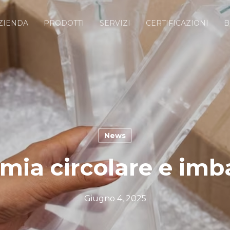
ZIENDA
PRODOTTI
SERVIZI
CERTIFICAZIONI
B
News
ia circolare e imb
Giugno 4, 2025