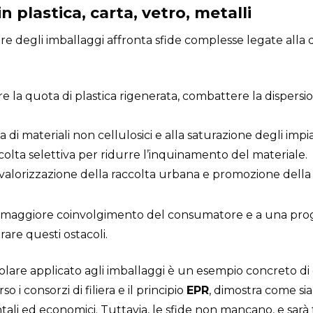
n plastica, carta, vetro, metalli
ore degli imballaggi affronta sfide complesse legate alla di
e la quota di plastica rigenerata, combattere la dispersio
a di materiali non cellulosici e alla saturazione degli impian
colta selettiva per ridurre l’inquinamento del materiale.
 valorizzazione della raccolta urbana e promozione della 
 maggiore coinvolgimento del consumatore e a una proge
rare questi ostacoli.
colare applicato agli imballaggi è un esempio concreto di 
rso i consorzi di filiera e il principio
EPR
, dimostra come sia 
tali ed economici. Tuttavia, le sfide non mancano, e sa