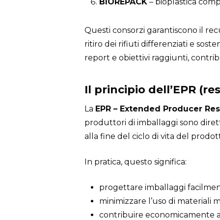
BIOREPACK
– bioplastica comp
Questi consorzi garantiscono il rec
ritiro dei rifiuti differenziati e s
report e obiettivi raggiunti, contr
Il principio dell’EPR (r
La
EPR – Extended Producer Resp
produttori di imballaggi sono dire
alla fine del ciclo di vita del prodot
In pratica, questo significa:
progettare imballaggi facilmente
minimizzare l’uso di materiali mis
contribuire economicamente al 