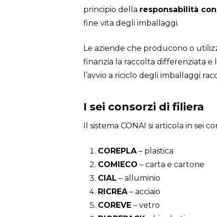
principio della
responsabilità con
fine vita degli imballaggi.
Le aziende che producono o utiliz
finanzia la raccolta differenziata e l
l’avvio a riciclo degli imballaggi racc
I sei consorzi di filiera
Il sistema CONAI si articola in sei c
COREPLA
– plastica
COMIECO
– carta e cartone
CIAL
– alluminio
RICREA
– acciaio
COREVE
– vetro