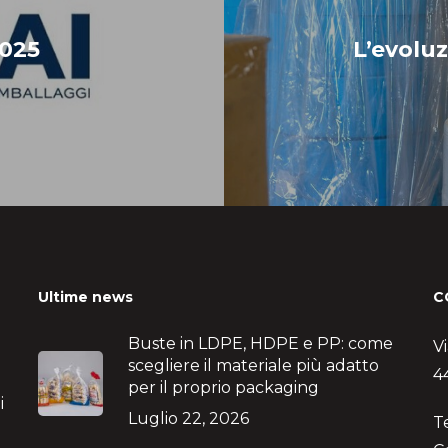
2025
L’evoluz
Ultime news
C
Buste in LDPE, HDPE e PP: come
V
scegliere il materiale più adatto
4
per il proprio packaging
i
Luglio 22, 2026
T