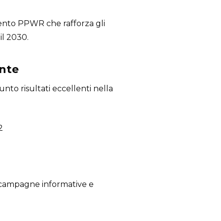
mento PPWR che rafforza gli
il 2030.
ente
unto risultati eccellenti nella
2
 a campagne informative e