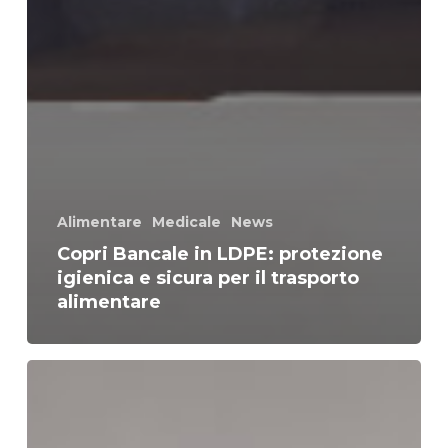
Alimentare
Medicale
News
Copri Bancale in LDPE: protezione
igienica e sicura per il trasporto
alimentare
Sacchi
in
LDPE