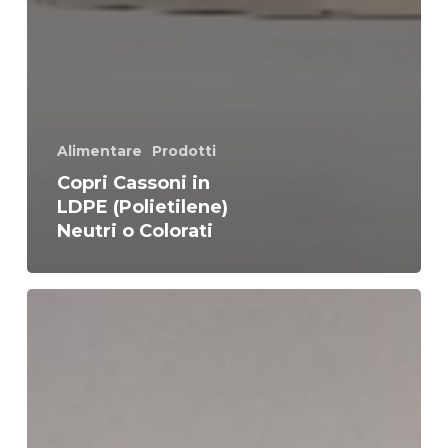
Alimentare
Prodotti
Copri Cassoni in
LDPE (Polietilene)
Neutri o Colorati
Copri
Bancale
in
LDPE:
protezione
igienica