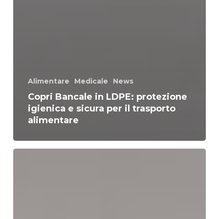
Alimentare
Medicale
News
Copri Bancale in LDPE: protezione
igienica e sicura per il trasporto
alimentare
Sacchi
in
LDPE
(Polietilene)
Neutri