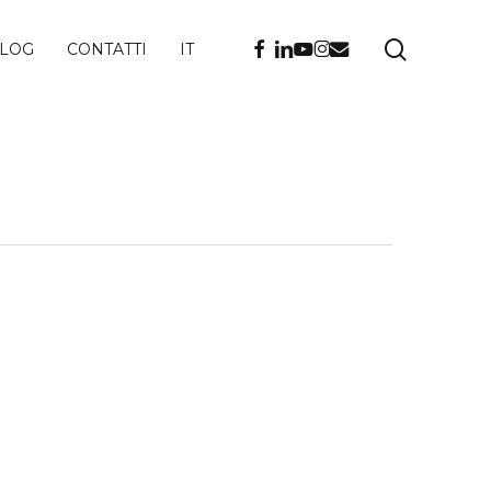
ricerca
FACEBOOK
LINKEDIN
YOUTUBE
INSTAGRAM
EMAIL
LOG
CONTATTI
IT