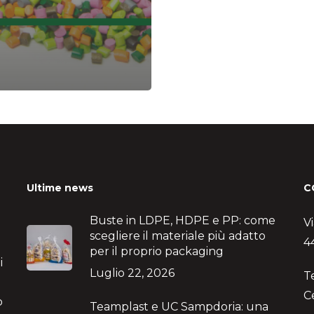
Ultime news
C
Buste in LDPE, HDPE e PP: come
V
scegliere il materiale più adatto
4
per il proprio packaging
i
Luglio 22, 2026
T
C
no
Teamplast e UC Sampdoria: una