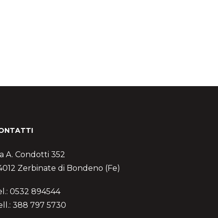
ONTATTI
ia A. Condotti 352
4012 Zerbinate di Bondeno (Fe)
el.: 0532 894544
ell.: 388 797 5730