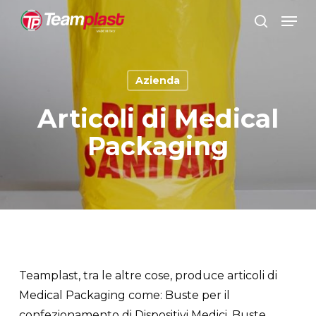
Vai
Men
al
ricerca
Chiudi
contenuto
menu
principale
Azienda
Articoli di Medical
Packaging
Teamplast, tra le altre cose, produce articoli di
Medical Packaging come: Buste per il
confezionamento di Dispositivi Medici, Buste