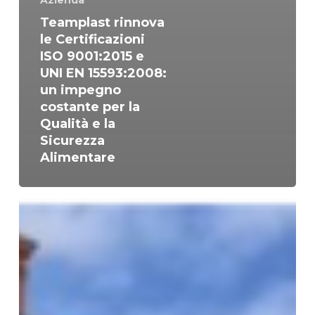
Azienda
Teamplast rinnova
le Certificazioni
ISO 9001:2015 e
UNI EN 15593:2008:
un impegno
costante per la
Qualità e la
Sicurezza
Alimentare
Teamplast
rinnova
il
suo
impegno
al