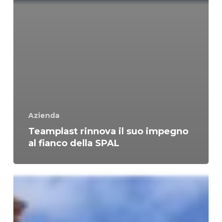
Azienda
Teamplast rinnova il suo impegno
al fianco della SPAL
Teamplast
rinnova
il
suo