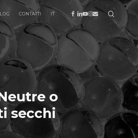
ricerca
FACEBOOK
LINKEDIN
YOUTUBE
INSTAGRAM
EMAIL
LOG
CONTATTI
IT
 Neutre o
ti secchi