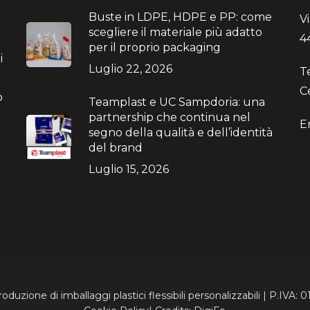
Buste in LDPE, HDPE e PP: come
V
scegliere il materiale più adatto
4
per il proprio packaging
i
Luglio 22, 2026
T
C
no
Teamplast e UC Sampdoria: una
partnership che continua nel
E
segno della qualità e dell’identità
del brand
Luglio 15, 2026
zione di imballaggi plastici flessibili personalizzabili | P.IVA: