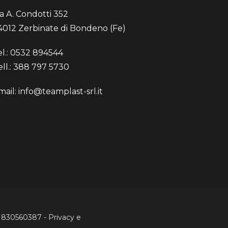
ia A. Condotti 352
4012 Zerbinate di Bondeno (Fe)
el.: 0532 894544
ell.: 388 797 5730
mail: info@teamplast-srl.it
 01830560387 -
Privacy
e