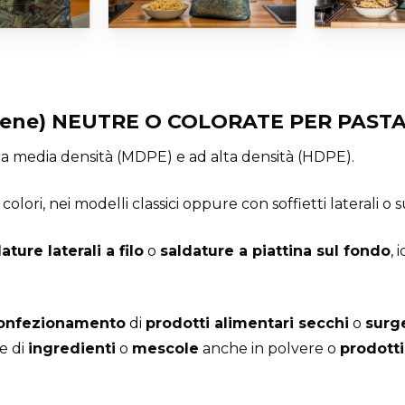
tilene) NEUTRE O COLORATE PER PAST
, a media densità (MDPE) e ad alta densità (HDPE).
e colori, nei modelli classici oppure con soffietti laterali o 
ature laterali a filo
o
saldature a piattina sul fondo
,
onfezionamento
di
prodotti alimentari secchi
o
surge
re di
ingredienti
o
mescole
anche in polvere o
prodotti