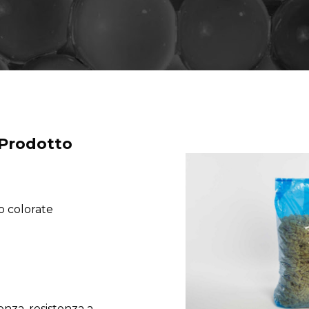
 Prodotto
o colorate
nza, resistenza a