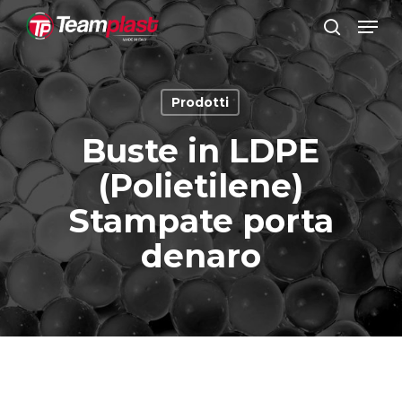
Vai
Men
al
ricerca
Chiudi
contenuto
menu
principale
Prodotti
Buste in LDPE
(Polietilene)
Stampate porta
denaro