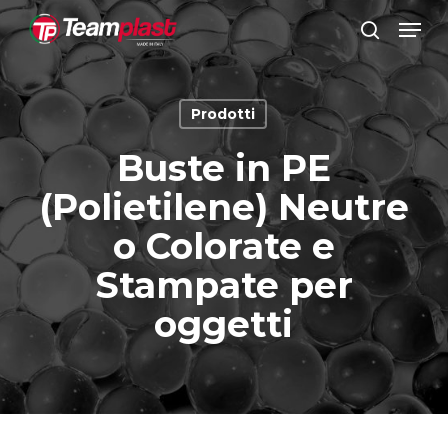
Vai
Men
al
ricerca
Chiudi
contenuto
menu
principale
Prodotti
Buste in PE
(Polietilene) Neutre
o Colorate e
Stampate per
oggetti