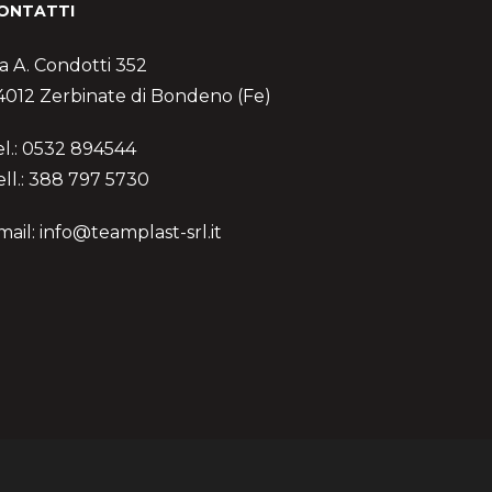
ONTATTI
ia A. Condotti 352
4012 Zerbinate di Bondeno (Fe)
el.: 0532 894544
ell.: 388 797 5730
mail: info@teamplast-srl.it