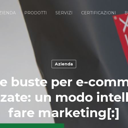
ZIENDA
PRODOTTI
SERVIZI
CERTIFICAZIONI
B
Azienda
]Le buste per e-com
zate: un modo intel
fare marketing[:]