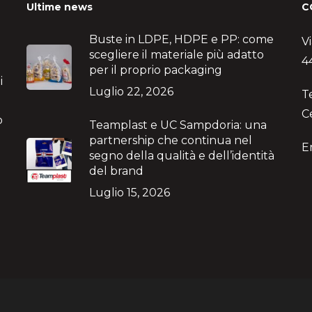
Ultime news
C
Buste in LDPE, HDPE e PP: come
V
scegliere il materiale più adatto
4
per il proprio packaging
i
Luglio 22, 2026
T
C
no
Teamplast e UC Sampdoria: una
partnership che continua nel
E
segno della qualità e dell’identità
del brand
Luglio 15, 2026