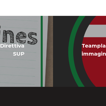
Direttiva
Teamplas
SUP
immagin