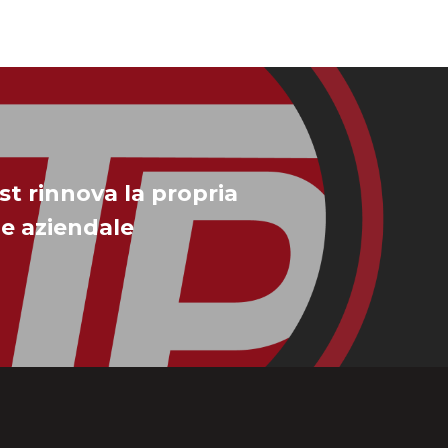
t rinnova la propria
e aziendale