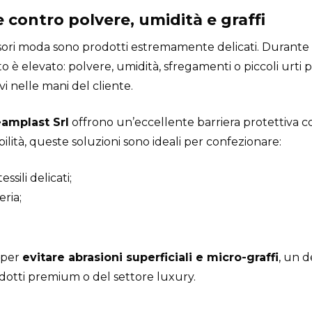
 contro polvere, umidità e graffi
sori moda sono prodotti estremamente delicati. Durante 
nto è elevato: polvere, umidità, sfregamenti o piccoli ur
i nelle mani del cliente.
amplast Srl
offrono un’eccellente barriera protettiva con
bilità, queste soluzioni sono ideali per confezionare:
ssili delicati;
eria;
 per
evitare abrasioni superficiali e micro-graffi
, un d
odotti premium o del settore luxury.