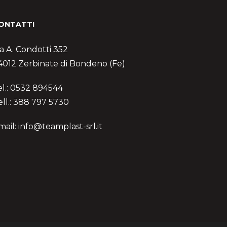
ONTATTI
ia A. Condotti 352
4012 Zerbinate di Bondeno (Fe)
el.: 0532 894544
ell.: 388 797 5730
mail: info@teamplast-srl.it