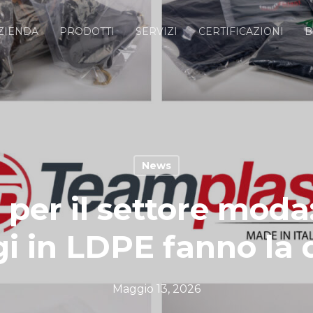
ZIENDA
PRODOTTI
SERVIZI
CERTIFICAZIONI
B
News
per il settore moda:
i in LDPE fanno la 
Maggio 13, 2026