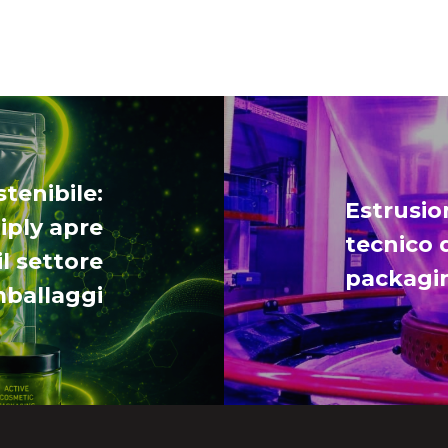
tenibile:
Estrusion
iply apre
tecnico 
l settore
packagin
mballaggi