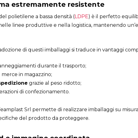
ma estremamente resistente
del polietilene a bassa densità (
LDPE
) è il perfetto equili
e nelle linee produttive e nella logistica, mantenendo un’e
adozione di questi imballaggi si traduce in vantaggi compe
anneggiamenti durante il trasporto;
 merce in magazzino;
 spedizione
grazie al peso ridotto;
erazioni di confezionamento.
di Teamplast Srl permette di realizzare imballaggi su misu
pecifiche del prodotto da proteggere.