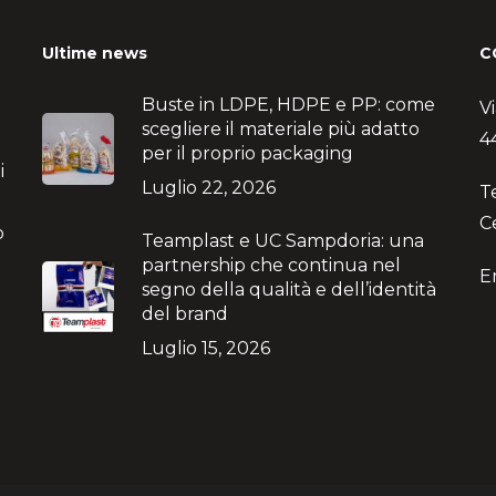
Ultime news
C
Buste in LDPE, HDPE e PP: come
V
scegliere il materiale più adatto
4
per il proprio packaging
i
Luglio 22, 2026
T
C
no
Teamplast e UC Sampdoria: una
partnership che continua nel
E
segno della qualità e dell’identità
del brand
Luglio 15, 2026