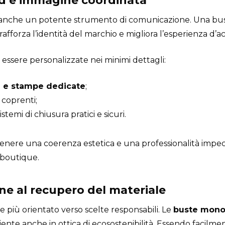
nd e immagine coordinata
 è anche un potente strumento di comunicazione. Una bus
forza l’identità del marchio e migliora l’esperienza d’ac
essere personalizzate nei minimi dettagli:
i e stampe dedicate
;
 coprenti;
stemi di chiusura pratici e sicuri.
nere una coerenza estetica e una professionalità impec
a boutique.
one al recupero del materiale
più orientato verso scelte responsabili. Le
buste mono
nte anche in ottica di ecosostenibilità. Essendo facilment