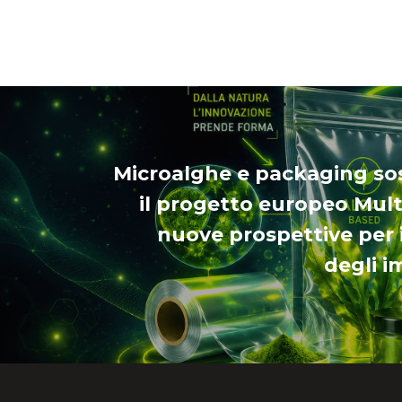
Microalghe e packaging sos
il progetto europeo Mult
nuove prospettive per i
degli i