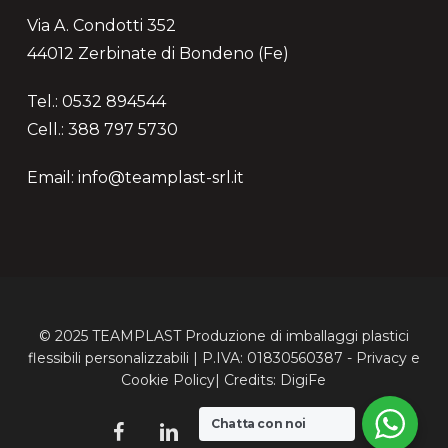
Via A. Condotti 352
44012 Zerbinate di Bondeno (Fe)
Tel.: 0532 894544
Cell.: 388 797 5730
Email: info@teamplast-srl.it
© 2025 TEAMPLAST Produzione di imballaggi plastici
flessibili personalizzabili | P.IVA: 01830560387 -
Privacy
e
Cookie
Policy| Credits:
DigiFe
Chatta con noi
facebook
linkedin
youtube
instagram
email