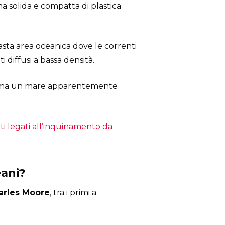
ma solida e compatta di plastica
asta area oceanica dove le correnti
 diffusi a bassa densità.
ca”, ma un mare apparentemente
i legati all’inquinamento da
eani?
arles Moore
, tra i primi a