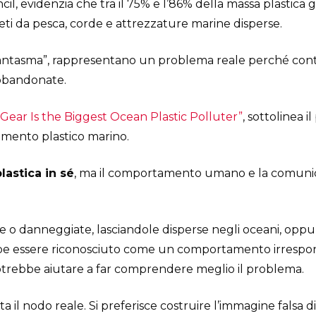
cil, evidenzia che tra il 75% e l’86% della massa plastica 
reti da pesca, corde e attrezzature marine disperse.
i fantasma”, rappresentano un problema reale perché con
bbandonate.
g Gear Is the Biggest Ocean Plastic Polluter”
, sottolinea 
amento plastico marino.
plastica in sé
, ma il comportamento umano e la comunic
ate o danneggiate, lasciandole disperse negli oceani, opp
ebbe essere riconosciuto come un comportamento irresp
 potrebbe aiutare a far comprendere meglio il problema.
ta il nodo reale. Si preferisce costruire l’immagine falsa d