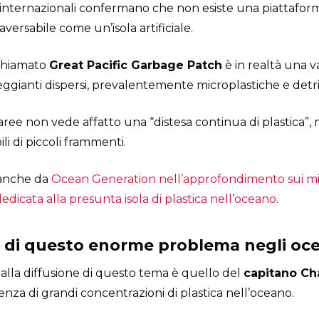
ori internazionali confermano che non esiste una piattafor
raversabile come un’isola artificiale.
chiamato
Great Pacific Garbage Patch
è in realtà una v
gianti dispersi, prevalentemente microplastiche e detriti
te aree non vede affatto una “distesa continua di plasti
li di piccoli frammenti.
 anche da
Ocean Generation nell’approfondimento sui mit
dedicata alla presunta isola di plastica nell’oceano
.
re di questo enorme problema negli oc
 alla diffusione di questo tema è quello del
capitano Ch
za di grandi concentrazioni di plastica nell’oceano.