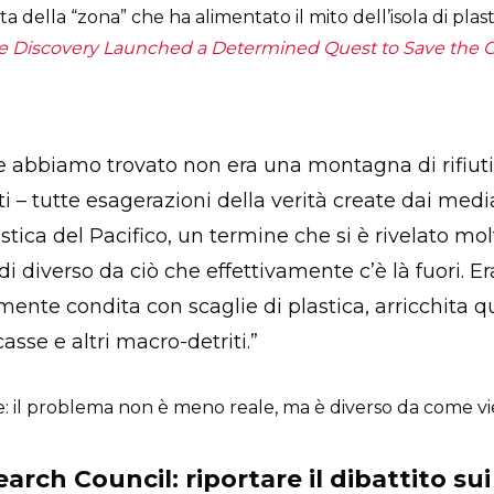
a della “zona” che ha alimentato il mito dell’isola di plast
e Discovery Launched a Determined Quest to Save the 
 abbiamo trovato non era una montagna di rifiuti, u
ifiuti – tutte esagerazioni della verità create dai me
stica del Pacifico, un termine che si è rivelato mo
i diverso da ciò che effettivamente c’è là fuori. E
ente condita con scaglie di plastica, arricchita qu
casse e altri macro-detriti.”
: il problema non è meno reale, ma è diverso da come vi
earch Council: riportare il dibattito sui 