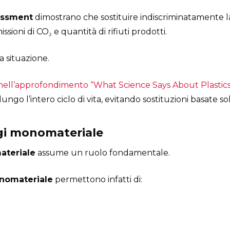
essment
dimostrano che sostituire indiscriminatamente la 
ioni di CO₂ e quantità di rifiuti prodotti.
la situazione.
, nell’approfondimento “What Science Says About Plasti
lungo l’intero ciclo di vita, evitando sostituzioni basate s
ggi monomateriale
teriale
assume un ruolo fondamentale.
nomateriale
permettono infatti di: