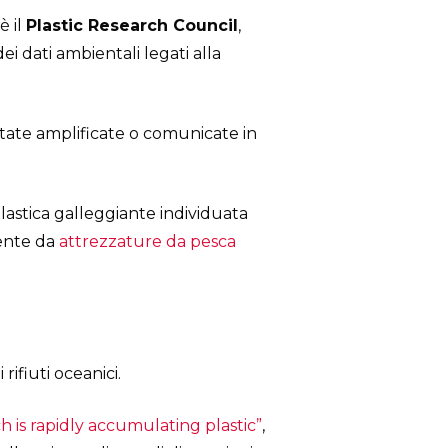
è il
Plastic Research Council
,
i dati ambientali legati alla
state amplificate o comunicate in
lastica galleggiante individuata
mente da
attrezzature da pesca
ifiuti oceanici.
h is rapidly accumulating plastic”
,