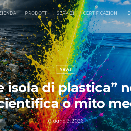
ZIENDA
PRODOTTI
SERVIZI
CERTIFICAZIONI
B
News
 isola di plastica” n
scientifica o mito me
Giugno 3, 2026